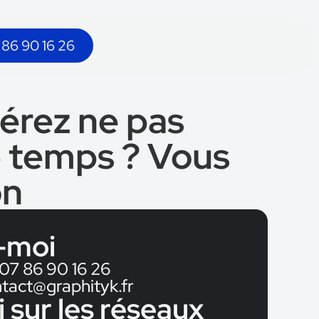
 86 90 16 26
érez ne pas
 temps ? Vous
on
-moi
07 86 90 16 26
tact@graphityk.fr
 sur les réseaux