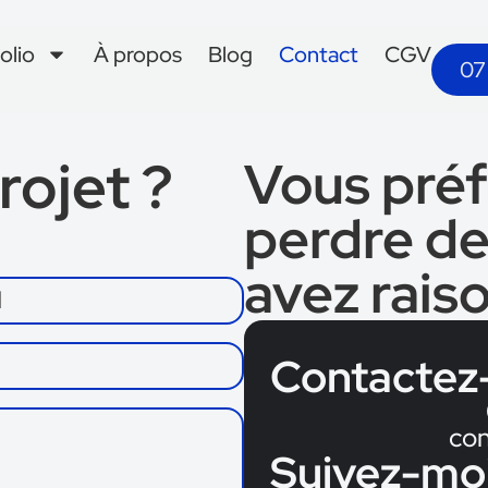
olio
À propos
Blog
Contact
CGV
07
rojet ?
Vous préf
perdre de
avez rais
Contactez
con
Suivez-moi