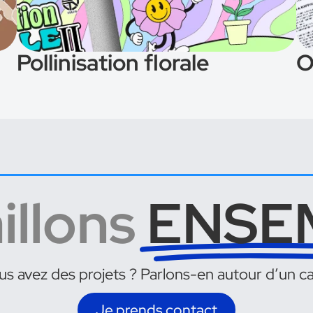
Pollinisation florale
O
illons
ENSE
s avez des projets ? Parlons-en autour d’un ca
Je prends contact