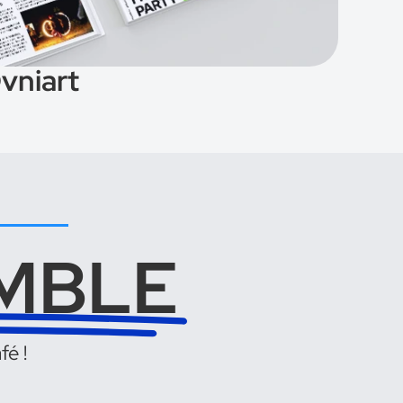
vniart
MBLE
fé !