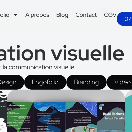
olio
À propos
Blog
Contact
CGV
07
ion visuelle
 la communication visuelle.
Design
Logofolio
Branding
Vidéo