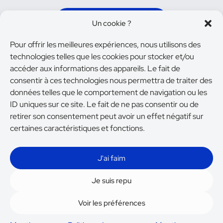
Je prends contact
Un cookie ?
Pour offrir les meilleures expériences, nous utilisons des
technologies telles que les cookies pour stocker et/ou
accéder aux informations des appareils. Le fait de
consentir à ces technologies nous permettra de traiter des
données telles que le comportement de navigation ou les
On reste en contact ?
ID uniques sur ce site. Le fait de ne pas consentir ou de
retirer son consentement peut avoir un effet négatif sur
certaines caractéristiques et fonctions.
Services
Portfolio
À propos
J'ai faim
Blog
Contact
CGV
07 86 90 16 26
Je suis repu
contact@graphityk.fr
Voir les préférences
Mentions légales
.
Politique de confidentialité
. Créé
par Graphityk