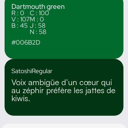
Dartmouth green
R : 0
C : 100
V : 107
M : 0
B : 45
J : 58
N : 58
#006B2D
Satoshi
Regular
Voix ambigüe d’un cœur qui
au zéphir préfère les jattes de
kiwis.