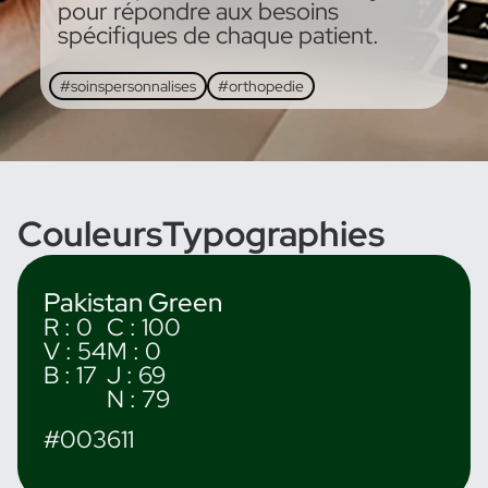
pour répondre aux besoins
spécifiques de chaque patient.
#soinspersonnalises
#orthopedie
Couleurs
Typographies
Pakistan Green
R : 0
C : 100
V : 54
M : 0
B : 17
J : 69
N : 79
#003611