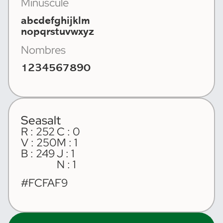
Minuscule
abcdefghijklm
nopqrstuvwxyz
Nombres
1234567890
Seasalt
R : 252
C : 0
V : 250
M : 1
B : 249
J : 1
N : 1
#FCFAF9