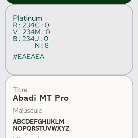
Platinum
R : 234
C : 0
V : 234
M : 0
B : 234
J : 0
N : 8
#EAEAEA
Titre
Abadi MT Pro
Majuscule
ABCDEFGHIJKLM
NOPQRSTUVWXYZ