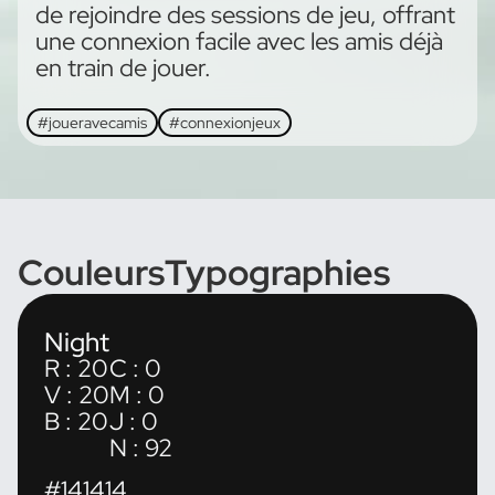
de rejoindre des sessions de jeu, offrant
une connexion facile avec les amis déjà
en train de jouer.
#joueravecamis
#connexionjeux
Couleurs
Typographies
Night
R : 20
C : 0
V : 20
M : 0
B : 20
J : 0
N : 92
#141414