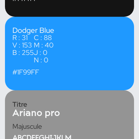
Dodger Blue
R : 31
C : 88
V : 153
M : 40
B : 255
J : 0
N : 0
#1F99FF
Titre
Ariano pro
Majuscule
ABCDEFGHIJKLM