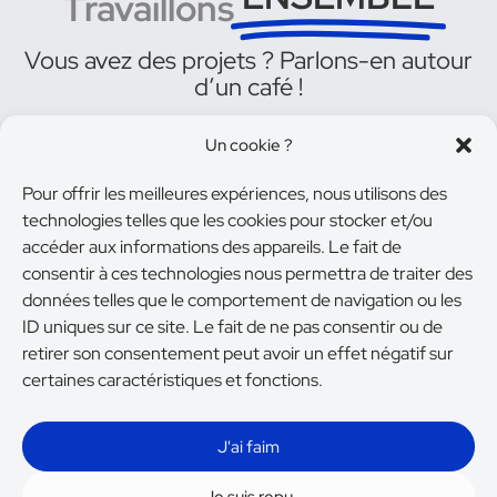
Travaillons
Vous avez des projets ? Parlons-en autour
d’un café !
Je prends contact
Un cookie ?
Pour offrir les meilleures expériences, nous utilisons des
technologies telles que les cookies pour stocker et/ou
accéder aux informations des appareils. Le fait de
consentir à ces technologies nous permettra de traiter des
données telles que le comportement de navigation ou les
On reste en contact ?
ID uniques sur ce site. Le fait de ne pas consentir ou de
retirer son consentement peut avoir un effet négatif sur
certaines caractéristiques et fonctions.
Services
Portfolio
À propos
J'ai faim
Blog
Contact
CGV
Je suis repu