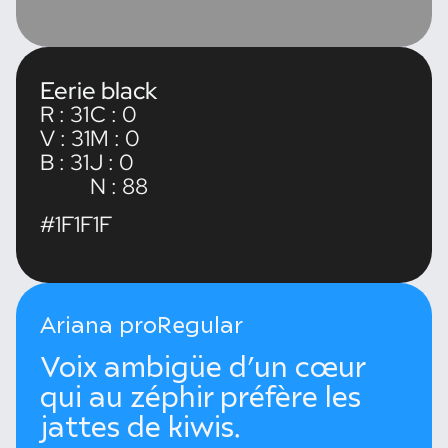
Eerie black
R : 31
C : 0
V : 31
M : 0
B : 31
J : 0
N : 88
#1F1F1F
Ariana pro
Regular
Voix ambigüe d’un cœur
qui au zéphir préfère les
jattes de kiwis.