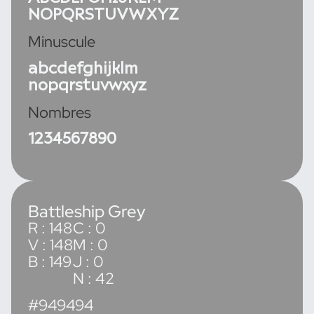
NOPQRSTUVWXYZ
Minuscule
abcdefghijklm
nopqrstuvwxyz
Nombres
1234567890
Battleship Grey
R : 148
C : 0
V : 148
M : 0
B : 149
J : 0
N : 42
#949494